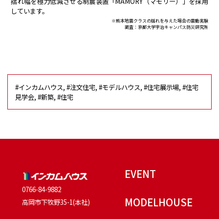
揺れ幅を極力低減させる制震装置「MAMORY（マモリー）」を採用
しています。
※熊本地震クラスの揺れを与えた場合の震動実験
調査：京都大学宇治キャンパス防災研究所
#インカムハウス
,
#注文住宅
,
#モデルハウス
,
#住宅展示場
,
#住宅
見学会
,
#新築
,
#住宅
EVENT
0766-84-9882
MODELHOUSE
高岡市下牧野35-1(本社)