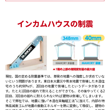
インカムハウスの制震
現在、国の定める耐震基準では、単発の地震への強度しか求めていな
いという問題があります。東日本大震災や熊本地震で倒壊した木造住
宅のうち約90%が、2回目の地震で倒壊したというデータがありま
す。たとえ1回目の揺れで耐えることができても、その後やってくる2
回目、3回目の揺れに耐えられなければ建物は倒壊してしまいます。
そこで弊社では、地震に強い“木造在来軸組工法”に加えて、内部の特
殊高減衰ゴムが地震の振動エネルギーを熱に変換して吸収し、建物の